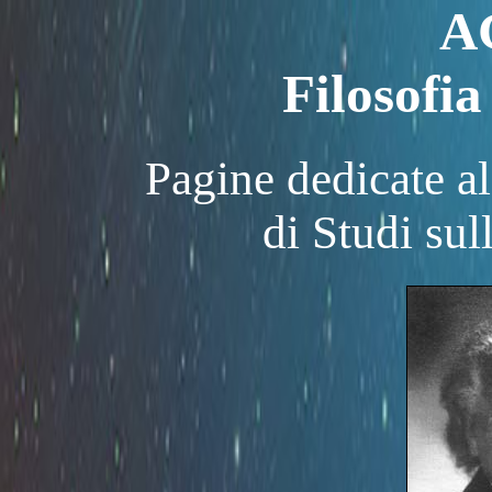
A
Filosofia
Pagine dedicate a
di Studi su