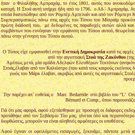
ήταν ο Φιλαλήθης Αμπραχάμ, το έτος 1801, αυτός που ανοικοδόμησ
κατοχή. Η Στοά αυτή υπήρχε ήδη από το 1796. ο Αδ∴ Αμπραχάμ, δε
οποία διατυπώθηκε από τον Ρομπέρ Αμπελαίν και από τον Ρόμπερτ Κο
Συμπερασματικώς πάνω στις αρχές του Τύπου του Μίσραϊμ προκύπτει
πρώτη διάδοσή του, με δεδομένες τις παραδοχές αυτών αλλά και
συμβάντων που ευνόησαν την εμφάνιση του Τύπου αυτού, θεωρείται χρ
πάνω στην γέννηση του Τύπου αυτού.
Ο Τύπος είχε εμφανισθεί στην
Ενετική Δημοκρατία
κατά τις αρχές
από την αιγυπτιακή
Στοά της Ζακύνθου
(της
Αμέσως μετά, μία ομάδα Αδελφών Ελευθέρων Τεκτόνων (ανηκόντων
Στοάς,έλαβαν από τον Καλιόστρο (που κατά τους καιρούς εκείνους δ
γυιός του Μάρκ έλαβαν, ακριβώς από αυτές τις αιγυπτιακές Στοέ
προερ
Την παρέχει απ΄ ευθείας ο Marc Bedarride στο βιβλίο του “L’ Or
Bérnard et Comp., όπου παρουσιάζε
Γιά ότι μας αφορά, αφού εξετάσθηκαν με προσοχή οι διάφορες εκδοχ
προτάθηκε από τον Σεβάσμιο Τύο μας, γίνεται όλο και περισσότερο
διορθώσεις, μπορούν να είναι αληθινές αμφότερες οι υποθέσεις.
Αφού έγιναν οι οφειλόμενες εισαγωγές, ξεκινάμε, πάντοτε μετά