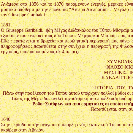
Ανάμεσα στο 1856 και το 1870 παραμένουν ενεργές, μερικές εθνι
μυητικό απόθεμα με την επωνυμία “Arcana Arcanorum”. Μεγάλο μέ
τον Giuseppe Garibaldi.
1881
Ο Giuseppe Garibaldi, ήδη Μέγας Διδάσκαλος του Τύπου Μίσραϊμ απ
εξουσιών του ενοποιεί τους δύο Τύπους Μέμφις και Μίσραϊμ που, στο 
Εδώ περατώνεται η βραχεία και περιληπτική περιγραφή μας πάνω στ
πληροφορήσεως παρατίθεται στην συνέχεια η περιγραφή της Φιλο
εργασίας, υποδιαιρουμένους σε 4 σειρές:
ΣΥΜΒΟΛΙΚΗ Σ
ΦΙΛΟΣΟΦΙΚΗ Σ
ΜΥΣΤΙΚΙΣΤΙΚΗ 
ΚΑΒΑΛΙΣΤΙΚΗ Σ
ΙΣΤΟΡΙΑ ΤΟΥ 
Πάνω στην προέλευση του Τύπου αυτού υπάρχουν πολλοί μύθοι οι οπο
Τύπος της Μέμφιδος αντλεί την ιστορική του προέλευση από 
Ροδο+Σταύρων και από ερμητιστές οι οποίοι υπήρ
Παρατίθενται, στην συ
1640
Στην περίοδο αυτήν ανάγεται η ύπαρξη ενός τεκτονικού Τύπου αποτ
ακρίβεια στην Αβινιόν.