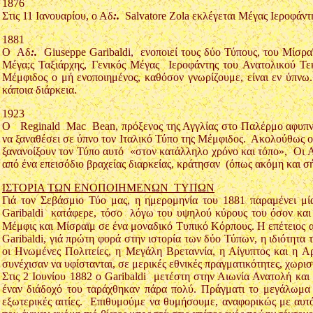
1876
Στις 11 Ιανουαρίου, ο Αδ
:.
Salvatore Zola εκλέγεται Μέγας Ιεροφάντ
1881
Ο Αδ
:.
Giuseppe Garibaldi, ενοποιεί τους δύο Τύπους, του Μίσρα
Μέγα;ς Ταξιάρχης, Γενικός Μέγας Ιεροφάντης του Ανατολικού Τ
Μέμφιδος ο μή ενοποιημένος, καθόσον γνωρίζουμε, είναι εν ύπνω.
κάποια διάρκεια.
1923
Ο Reginald Mac Bean, πρόξενος της Αγγλίας στο Παλέρμο αφυπνίζε
να ξαναθέσει σε ύπνο τον Ιταλικό Τύπο της Μέμφιδος. Ακολούθως ο
ξανανοίξουν τον Τύπο αυτό «στον κατάλληλο χρόνο και τόπο», Οι Αδ
από ένα επεισόδιο βραχείας διαρκείας, κράτησαν (όπως ακόμη και σή
ΙΣΤΟΡΙΑ ΤΩΝ ΕΝΟΠΟΙΗΜΕΝΩΝ ΤΥΠΩΝ
Γιά τον Σεβάσμιο Τύο μας, η ημερομηνία του 1881 παραμένει μί
Garibaldi κατάφερε, τόσο λόγω του υψηλού κύρους του όσον και λ
Μέμφις και Μίσραϊμ σε ένα μοναδικό Τυπικό Κόρπους. Η επέτειος 
Garibaldi, γιά πρώτη φορά στην ιστορία των δύο Τύπων, η ιδιότητ
οι Ηνωμένες Πολιτείες, η Μεγάλη Βρεταννία, η Αίγυπτος και η Αρ
συνέχισαν να υφίστανται, σε μερικές εθνικές πραγματικότητες, χωρι
Στις 2 Ιουνίου 1882 ο Garibaldi μετέστη στην Αιωνία Ανατολή και
έναν διάδοχό του ταράχθηκαν πάρα πολύ. Πράγματι το μεγάλωμα 
εξωτερικές αιτίες. Επιθυμούμε να θυμήσουμε, αναφορικώς με αυτό,