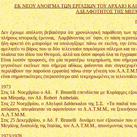
ΕΚ ΝΕΟΥ ΑΝΟΙΓΜΑ ΤΩΝ ΕΡΓΑΣΙΩΝ ΤΟΥ ΑΡΧΑΙΟ ΚΑΙ
ΑΔΕΛΦΟΤΗΤΟΣ ΤΗΣ ΜΕΓΑ
Δεν έχουμε απόλυτη βεβαιότητα ότι χρονολογική παράθεση των πρά
πλήρους ιστορικής έρευνας. Λαμβάνοντας υπ΄ όψιν, εν πάση περιπτώ
ήδη αρκετό ότι μπορούμε να υπολογίζομε πάνω σε εκείνη, την έστ
αμελητέο το βάρος που οι δύο τελευταίοι παγκόσμιοι πόλεμοι και τα
πλαίσια του ιδίου του Θεσμού, αλλά και όσον αφορά όλα τα έγγραφα
Είναι λοιπόν προφανές, ότι μία περαιτέρω τεκμηρίωση, που σήμερ
γεγονότων εκείνων που σήμερα αδίκως φαίνονται σαν συγκεχυμέ
περιλάβουν την παρούσα εργασία) πάνω στην γένεση του Α.Α.Τ.Μ.
είναι σημαντικότερες (περισσότερο από τεκμηριωμένες οι τελευταίε
1973
Στις 14 Νοεμβρίου ο Αδ. F. Brunelli επενδύεται με Κυρίαρχες εξ
και Μίσραϊμ, τον Αδ. Robert Ambelain.
Στις 22 Νοεμβρίου, ο Αδελφοί Διδάσκαλοι της Σ.Σ. «Τα παιδιά τ
απόφαση, απεφάσισαν να αφυπνίσουν το Α.Α.Τ.Μ.Μ., να ξεκινήσουν 
Α.Α.Τ.Μ.Μ.
Στις 25 Δεκεμβρίου, ο Αδ. F. Brunelli δυνάμει των εξουσιών που εί
Μεγάλης Ανατολής της Ιταλίας, τον Α.Α.Τ.Μ.Μ., απονέμοντας τους 
1973/1978