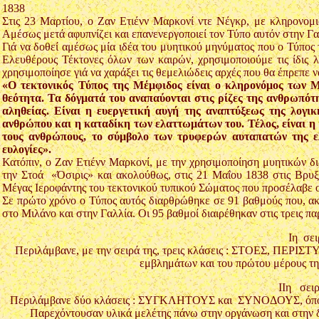
1838
Στις 23 Μαρτίου, ο Ζαν Ετιένν Μαρκονί ντε Νέγκρ, με κληρονομ
Αμέσως μετά αφυπνίζει και επανενεργοποιεί τον Τύπο αυτόν στην Γα
Γιά να δοθεί αμέσως μία ιδέα του μυητικού μηνύματος που ο Τύπος
Ελευθέρους Τέκτονες όλων των καιρών, χρησιμοποιούμε τις ίδις λ
χρησιμοποίησε γιά να χαράξει τις θεμελιώδεις αρχές που θα έπρεπε 
«Ο τεκτονικός Τύπος της Μέμφιδος είναι ο κληρονόμος των Μ
θεότητα. Τα δόγματά του αναπαύονται στις ρίζες της ανθρωπότ
αληθείας. Είναι η ευεργετική αυγή της αναπτύξεως της λογι
ανθρώπου και η καταδίκη των ελαττωμάτων του. Τέλος, είναι η
τους ανθρώπους, το σύμβολο των τρυφερών αυταπατών της ελ
ευλογίες».
Κατόπιν, ο Ζαν Ετιένν Μαρκονί, με την χρησιμοποίηση μυητικών δ
την Στοά «Όσιρις» και ακολούθως, στις 21 Μαΐου 1838 στις Βρυξ
Μέγας Ιεροφάντης του τεκτονικού τυπικού Σώματος που προσέλαβε ο
Σε πρώτο χρόνο ο Τύπος αυτός διαρθρώθηκε σε 91 βαθμούς που, ακ
στο Μιλάνο και στην Γαλλία. Οι 95 βαθμοί διαιρέθηκαν στις τρεις πα
Ιη σει
Περιλάμβανε, με την σειρά της, τρεις κλάσεις : ΣΤΟΕΣ, ΠΕΡΙΣ
εμβλημάτων και του πρώτου μέρους της
ΙΙη σειρ
Περιλάμβανε δύο κλάσεις : ΣΥΓΚΛΗΤΟΥΣ και ΣΥΝΟΔΟΥΣ, όπου γιν
Παρεχόντουσαν υλικά μελέτης πάνω στην οργάνωση και στην