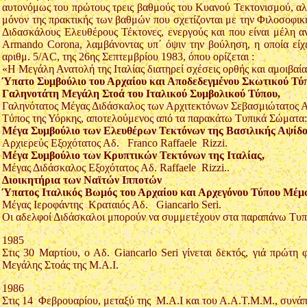
αυτονόμως του πρώτους τρεις βαθμούς του Κυανού Τεκτονισμού, αλ
μόνον της πρακτικής των βαθμών που σχετίζονται με την Φιλοσοφικ
Διδασκάλους Ελευθέρους Τέκτονες, ενεργούς και που είναι μέλη
Armando Corona, λαμβάνοντας υπ΄ όψιν την βούληση, η οποία είχ
αριθμ. 5/AC, της 26ης Σεπτεμβρίου 1983, όπου ορίζεται :
«Η Μεγάλη Ανατολή της Ιταλίας διατηρεί σχέσεις ορθής και αμοιβαί
Ύπατο Συμβούλιο του Αρχαίου και Αποδεδεγμένου Σκωτικού Τύ
Γαληνοτάτη Μεγάλη Στοά του Ιταλικού Συμβολικού Τύπου,
Γαληνότατος Μέγας Διδάσκαλος των Αρχιτεκτόνων Σεβασμιώτατος Αδ
Tύπος της Υόρκης, αποτελούμενος από τα παρακάτω Τυπικά Σώματα:
Μέγα Συμβούλιο των Ελευθέρων Τεκτόνων της Βασιλικής Αψίδος
Αρχιερεύς Εξοχότατος Αδ. Franco Raffaele Rizzi.
Μέγα Συμβούλιο των Κρυπτικών Τεκτόνων της Ιταλίας,
Μέγας Διδάσκαλος Εξοχότατος Αδ. Raffaele Rizzi..
Διοικητήρια των Ναϊτών Ιπποτών
Ύπατος Ιταλικός Βωμός του Αρχαίου και Αρχεγόνου Τύπου Μέμφ
Μέγας Ιεροφάντης Κραταιός Αδ. Giancarlo Seri.
Oι αδελφοί Διδάσκαλοι μπορούν να συμμετέχουν στα παραπάνω Τυπικ
1985
Στις 30 Μαρτίου, ο Αδ. Giancarlo Seri γίνεται δεκτός, γιά πρώτ
Μεγάλης Στοάς της Μ.Α.Ι.
1986
Στις 14 Φεβρουαρίου, μεταξύ της Μ.Α.Ι και του Α.Α.Τ.Μ.Μ., συνά