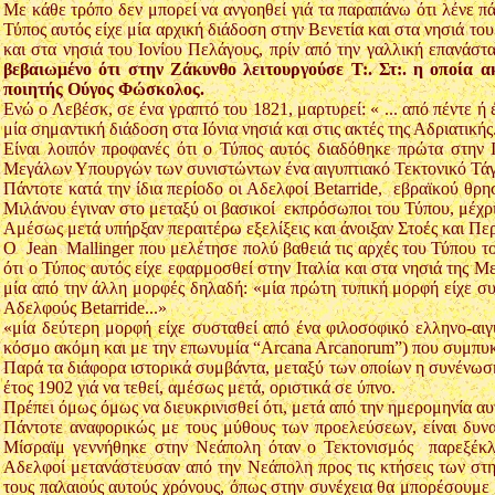
Με κάθε τρόπο δεν μπορεί να ανγοηθεί γιά τα παραπάνω ότι λένε π
Τύπος αυτός είχε μία αρχική διάδοση στην Βενετία και στα νησιά του
και στα νησιά του Ιονίου Πελάγους, πρίν από την γαλλική επανά
βεβαιωμένο ότι στην Ζάκυνθο λειτουργούσε Τ:. Στ:. η οποία 
ποιητής Ούγος Φώσκολος.
Ενώ ο Λεβέσκ, σε ένα γραπτό του 1821, μαρτυρεί: « ... από πέντε ή 
μία σημαντική διάδοση στα Ιόνια νησιά και στις ακτές της Αδριατική
Είναι λοιπόν προφανές ότι ο Τύπος αυτός διαδόθηκε πρώτα στην
Μεγάλων Υπουργών των συνιστώντων ένα αιγυπτιακό Τεκτονικό Τάγμ
Πάντοτε κατά την ίδια περίοδο οι Αδελφοί Betarride, εβραϊκού θρη
Μιλάνου έγιναν στο μεταξύ οι βασικοί εκπρόσωποι του Τύπου, μέχρι
Αμέσως μετά υπήρξαν περαιτέρω εξελίξεις και άνοιξαν Στοές και Περ
Ο Jean Mallinger που μελέτησε πολύ βαθειά τις αρχές του Τύπου το
ότι ο Τύπος αυτός είχε εφαρμοσθεί στην Ιταλία και στα νησιά της Μ
μία από την άλλη μορφές δηλαδή: «μία πρώτη τυπική μορφή είχε σ
Αδελφούς Betarride...»
«μία δεύτερη μορφή είχε συσταθεί από ένα φιλοσοφικό ελληνο-α
κόσμο ακόμη και με την επωνυμία “Arcana Arcanorum”) που συμπυκ
Παρά τα διάφορα ιστορικά συμβάντα, μεταξύ των οποίων η συνένωση
έτος 1902 γιά να τεθεί, αμέσως μετά, οριστικά σε ύπνο.
Πρέπει όμως όμως να διευκρινισθεί ότι, μετά από την ημερομηνία αυτ
Πάντοτε αναφορικώς με τους μύθους των προελεύσεων, είναι δυνατ
Μίσραϊμ γεννήθηκε στην Νεάπολη όταν ο Τεκτονισμός παρεξέκλιν
Αδελφοί μετανάστευσαν από την Νεάπολη προς τις κτήσεις των στην
τους παλαιούς αυτούς χρόνους, όπως στην συνέχεια θα μπορέσουμε 