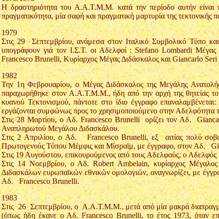
Η δραστηριότητα του Α.Α.Τ.Μ.Μ. κατά την περίοδο αυτήν είναι 
πραγματικότητα, μία σαφή και πραγματική μαρτυρία της τεκτονικής 
1979
Στις 29 Σεπτεμβρίου, ανάμεσα στον Ιταλικό Συμβολικό Τύπο κα
υπογράφουν γιά τον Ι.Σ.Τ. οι Αδελφοί : Stefano Lombardi Μέγα
Francesco Brunelli, Κυρίαρχος Μέγας Διδάσκαλος και Giancarlo Se
1982
Την 1η Φεβρουαρίου, ο Μέγας Διδάσκαλος της Μεγάλης Ανατολής τ
παραχωρήθηκε στον Α.Α.Τ.Μ.Μ., ήδη από την αρχή της θητείας το
κυανού Τεκτονισμού, πάντοτε στο ίδιο έγγραφο επαναλαμβένεται: 
εργάζονται συμφώνως προς το χρησιμοποιούμενο στην Αδελφότητα τ
Στις 28 Μαρτίου, ο Αδ. Francesco Brunelli ορίζει τον Αδ. Gianca
Αναπληρωτού Μεγάλου Διδασκάλου.
Στις 2 Απριλίου, ο Αδ. Francesco Brunelli, εξ αιτίας πολύ σοβα
Πρωτογενούς Τύπου Μέμφις και Μίσραϊμ, με έγγραφο, στον Αδ. Gia
Στις 19 Αυγούστου, επικουρούμενος από τους Αδελφούς, ο Αδελφός 
Στις 14 Νοεμβρίου, ο Αδ. Robert Ambelain, κυρίαρχος Μέγαλο
Διδασκάλων ευρωπαϊκών εθνικών ομολογιών, αναγνωρίζει, με έγγραφ
Αδ. Francesco Brunelli.
1983
Στις 26 Σεπτεμβρίου, ο Α.Α.Τ.Μ.Μ., μετά από μία μακρά διαπραγμ
(όπως ήδη έκανε ο Αδ. Francesco Brunelli, το έτος 1973, όταν ε