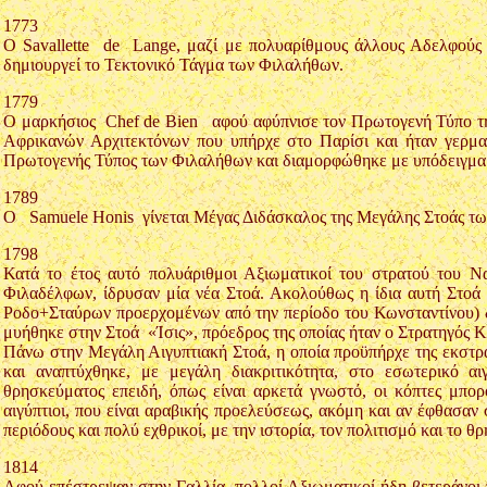
1773
Ο Savallette de Lange, μαζί με πολυαρίθμους άλλους Αδελφούς 
δημιουργεί το Τεκτονικό Τάγμα των Φιλαλήθων.
1779
Ο μαρκήσιος Chef de Bien αφού αφύπνισε τον Πρωτογενή Τύπο της 
Αφρικανών Αρχιτεκτόνων που υπήρχε στο Παρίσι και ήταν γερμ
Πρωτογενής Τύπος των Φιλαλήθων και διαμορφώθηκε με υπόδειγμα
1789
Ο Samuele Honis γίνεται Μέγας Διδάσκαλος της Μεγάλης Στοάς τ
1798
Κατά το έτος αυτό πολυάριθμοι Αξιωματικοί του στρατού του Ν
Φιλαδέλφων, ίδρυσαν μία νέα Στοά. Ακολούθως η ίδια αυτή Στοά
Ροδο+Σταύρων προερχομένων από την περίοδο του Κωνσταντίνου) δο
μυήθηκε στην Στοά «Ίσις», πρόεδρος της οποίας ήταν ο Στρατηγός 
Πάνω στην Μεγάλη Αιγυπτιακή Στοά, η οποία προϋπήρχε της εκστρατ
και αναπτύχθηκε, με μεγάλη διακριτικότητα, στο εσωτερικό α
θρησκεύματος επειδή, όπως είναι αρκετά γνωστό, οι κόπτες μπορ
αιγύπτιοι, που είναι αραβικής προελεύσεως, ακόμη και αν έφθασαν
περιόδους και πολύ εχθρικοί, με την ιστορία, τον πολιτισμό και το 
1814
Αφού επέστρεψαν στην Γαλλία, πολλοί Αξιωματικοί ήδη βετεράνοι 