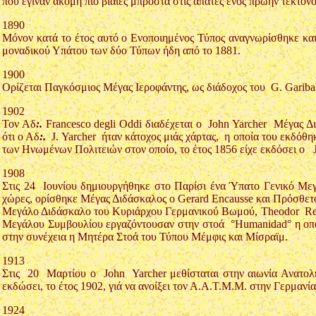
που έγιναν ακόμη πιό βίαιες μπροστά στις απάτες ενός πρώην τέκτονο
1890
Μόνον κατά το έτος αυτό ο Ενοποιημένος Τύπος αναγνωρίσθηκε και 
μοναδικού Υπάτου των δύο Τύπων ήδη από το 1881.
1900
Ορίζεται Παγκόσμιος Μέγας Ιεροφάντης, ως διάδοχος του G. Gariba
1902
Τον Αδ
:.
Francesco degli Oddi διαδέχεται ο John Yarcher Μέγας Δ
ότι ο Αδ
:.
J. Yarcher ήταν κάτοχος μιάς χάρτας, η οποία του εκδόθηκ
των Ηνωμένων Πολιτειών στον οποίο, το έτος 1856 είχε εκδόσει ο J.
1908
Στις 24 Ιουνίου δημιουργήθηκε στο Παρίσι ένα Ύπατο Γενικό Μεγ
χώρες, ορίσθηκε Μέγας Διδάσκαλος ο Gerard Encausse και Πρόσθετ
Μεγάλο Διδάσκαλο του Κυριάρχου Γερμανικού Βωμού, Theodor Reus
Μεγάλου Συμβουλίου εργαζόντουσαν στην στοά °Humanidad° η οποία
στην συνέχεια η Μητέρα Στοά του Τύπου Μέμφις και Μίσραϊμ.
1913
Στις 20 Μαρτίου ο John Yarcher μεθίσταται στην αιωνία Ανατολή
εκδώσει, το έτος 1902, γιά να ανοίξει τον Α.Α.Τ.Μ.Μ. στην Γερμανία
1924