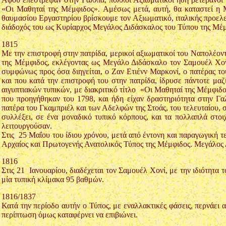
«Οι Μαθηταί της Μέμφιδος». Αμέσως μετά, αυτή, θα καταστεί η 
θαυμασίου Εργαστηρίου βρίσκουμε τον Αξιωματικό, ιταλικής προελε
διάδοχός του ως Κυρίαρχος Μεγάλος Διδάσκαλος του Τύπου της Μέμ
1815
Με την επιστροφή στην πατρίδα, μερικοί αξιωματικοί του Ναπολέο
της Μέμφιδος, εκλέγοντας ως Μεγάλο Διδάσκαλο τον Σαμουέλ Χον
συμφώνως προς όσα διηγείται, ο Ζαν Ετιένν Μαρκονί, ο πατέρας του
και που κατά την επιστροφή του στην πατρίδα, ίδρυσε πάντοτε μαζ
αιγυπτιακών τυπικών, με διακριτικό τίτλο «Οι Μαθηταί της Μέμφιδ
που προηγήθηκαν του 1798, και ήδη είχαν δραστηριότητα στην Γα
πατέρα του Γκαμπριέλ και των Αδελφών της Στοάς, του τελευταίου, σ
συλλέξει, σε ένα μοναδικό τυπικό κόρπους, και τα πολλαπλά στο
λειτουργούσαν.
Στις 25 Μαΐου του ίδιου χρόνου, μετά από έντονη και παραγωγική τ
Αρχαίος και Πρωτογενής Ανατολικός Τύπος της Μέμφιδος. Μεγάλος
1816
Στις 21 Ιανουαρίου, διαδέχεται τον Σαμουέλ Χονί, με την ιδιότη
μία τυπική κλίμακα 95 βαθμών.
1816/1837
Κατά την περίοδο αυτήν ο Τύπος, με εναλλακτικές φάσεις, περνάει 
περίπτωση όμως καταφέρνει να επιβιώνει.