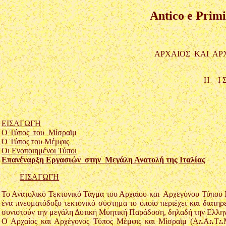
Antico e Prim
AΡΧΑΙΟΣ ΚΑΙ ΑΡ
Η Ι Σ
ΕΙΣΑΓΩΓΗ
Ο Τύπος του Μίσραϊμ
Ο Τύπος του Μέμφις
Οι Ενοποιημένοι Τύποι
Επανέναρξη Εργασιών στην Μεγάλη Ανατολή της Ιταλίας
ΕΙΣΑΓΩΓΗ
Το Ανατολικό Τεκτονικό Τάγμα του Αρχαίου και Αρχεγόνου Τύπου 
ένα πνευματόδοξο τεκτονικό σύστημα το οποίο περιέχει και διατη
συνιστούν την μεγάλη Δυτική Μυητική Παράδοση, δηλαδή την Ελλ
Ο Αρχαίος και Αρχέγονος Τύπος Μέμφις και Μίσραϊμ (Α
:.
Α
:.
Τ
:.