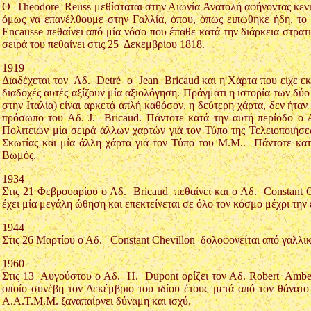
Ο Theodore Reuss μεθίσταται στην Αιωνία Ανατολή αφήνοντας κενή
όμως να επανέλθουμε στην Γαλλία, όπου, όπως ειπώθηκε ήδη, το
Encausse πεθαίνει από μία νόσο που έπαθε κατά την διάρκεια στρατι
σειρά του πεθαίνει στις 25 Δεκεμβρίου 1818.
1919
Διαδέχεται τον Αδ. Detré o Jean Bricaud και η Χάρτα που είχε εκδ
διαδοχές αυτές αξίζουν μία αξιολόγηση. Πράγματι η ιστορία των δύ
στην Ιταλία) είναι αρκετά απλή καθόσον, η δεύτερη χάρτα, δεν ήτ
πρόσωπο του Αδ. J. Bricaud. Πάντοτε κατά την αυτή περίοδο ο
Πολιτειών μία σειρά άλλων χαρτών γιά τον Τύπο της Τελειοποιήσε
Σκωτίας και μία άλλη χάρτα γιά τον Τύπο του Μ.Μ.. Πάντοτε κατ
Βωμός.
1934
Στις 21 Φεβρουαρίου ο Αδ. Bricaud πεθαίνει και ο Αδ. Constant 
έχει μία μεγάλη ώθηση και επεκτείνεται σε όλο τον κόσμο μέχρι τη
1944
Στις 26 Μαρτίου ο Αδ. Constant Chevillon δολοφονείται από γαλλικ
1960
Στις 13 Αυγούστου ο Αδ. Η. Dupont ορίζει τον Αδ. Robert Ambel
οποίο συνέβη τον Δεκέμβριο του ιδίου έτους μετά από τον θάνα
Α.Α.Τ.Μ.Μ. ξαναπαίρνει δύναμη και ισχύ.