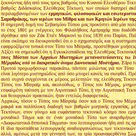
ξεκινώντας ήδη από τους τρεις βαθμούς του Κυανού Ελευθέρου Τεκ
βαθμός: Διδάσκαλος Ελεύθερος Τέκτων), των οποίων διατηρεί ακ
περιλαμβανομένων των
ερμητικών, φιλοσοφικών και εσωτεριστ
Σαμοθράκης, των ιερέων του Μίθρα και των Κρητών Ιερέων τη
Η σημερινή δομή του Σεβασμίου Τύπου μας προκύπτει από μία πολ
το έτος 1801 με ενέργειες του Φιλαλήθους Αμπραχάμ που διαδόθ
ιδρύθηκε από τον Ζάκ Ετιέν Μαρκονί το έτος 1839 στο Παρίσι. Πι
είναι σκόπιμο να διευκρινισθεί ότι ο ο σχηματισμός και η συστημα
εφαρμοζόμενα τυπικά στον Τύπο του Μίσραϊμ, προστέθηκαν μυήσεις
Αξίζει να σημειωθεί ότι η Εγκυκλοπαίδεια της Ελευθέρας Τεκτονι
τινες Μύσται των Αρχαίων Μυστηρίων μεταναστεύσαντες τω 10
Μέμφιδος υπό το διακριτικόν όνομα Διονυσιακά Μυστήρια.
Έδρα το
Προτού προχωρήσουμε παρακάτω, πάντοτε μιλώντας γιά τον Τύπο το
είναι λιγότερο μυστηριώδεις από όσο μπορεί κανείς να σκεφθεί. Πρά
αυτό συχνά συγχέονται εκ μέρους μελετητών της ελεύθερης Τεκτο
Τύπος του Μίσραϊμ και, ακολούθως, ο Τύπος του Μέμφις, μνημο
εσφαλμένη ταύτιση με τον Αιγυπτιακό Τύπο, ή την Αιγυπτιακή Τεκτ
και θεουργικών πρακτικών, ήταν εντελώς διαφορετικός.
Αρχικώς, τόσον ο Τύπος του Μίσραϊμ όσον και ο Τύπος του Μέμφις
μακρά και πολύπλοκη διαδοχή των βαθμών μυητικής εργασίας, μ
Τεκτόνων, στον γόνιμο και ευφάνταστο τεκτονικό κόσμο που ε
μοναδικό Τάγμα και σε έναν μοναδικό Τύπο των αναριθμήτω
«Διαφωτιστικά-Ιπποτικά Τάγματα» που λειτουργούσαν ήδη από τις αρ
Η ίδια προσπάθεια λειτουργικής αναδιοργανώσεως των τεκτονικώ
αλλά, αμέσως μετά την γέννησή των, τα τρία προαναφερθέντα Σώ