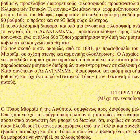
βαθμών, προσέλαβαν διαφορετικούς φιλοσοφικούς προασανατολι
Κλίμακα των Τυπικών Τεκτονικών Σωμάτων που εφαρμοζόντουσαν μέχ
μετά ο Τύπος του Μέμφις, εφάρμοσαν μία πολύ ευρύτερη αναδόμησ
90 βαθμούς, ο πρώτος και σε 95 βαθμούς ο δεύτερος.
Η τεραστία δομική διαφορά, και υπό μία έννοια και φιλοσοφική, α
το γεγονός ότι ο Α
:.
Α
:.
Τ
:.
Μ
:.
Μ
:.
, προσανατολίσθηκε προς πολι
κοινωνικό, ενώ οι άλλοι δύο Τύποι χαρακτήρισαν την δική των μυητ
καβαλιστικά και γνωστικά θέματα.
Γιά τον σκοπό αυτόν ακριβώς, από το 1881, με πρωτοβουλία του
Μίσραϊμ, σε σχέση στενής και αρμονικής ολοκλήρωσης. Ο Αρχαίος 
να προσλάβει δομικά χαρακτηριστικά τέτοια που να τον καταστήσο
παραδοσιακών μυητικών διαδρομών συγκεντρωμένων σε αδελφική συ
Κατά συνέπειαν ο Α
:.
Α
:.
Τ
:.
Μ
:.
Μ
:.
, διαμόρφωσε και ακόμη και σήμ
βαθμών) και όχι ένα απλό «Τεκτονικό Τύπο» (Τον Τεκτονισμό των
αυτούς.
ΙΣΤΟΡΙΑ ΤΟ
(Μέχρι την ενοποίησ
Ο Τύπος Μίσραϊμ ή της Αιγύπτου, συμφώνως προς διαφόρους μελετ
Όπως και να έχει το πράγμα ακόμη και αν οι μαρτυρίες είναι αναμ
προσεκτικό αναγνώστη δεν μπορεί να διαφύγει ότι, ακριβώς σε ανα
ήσαν Ελεύθεροι Τέκτονες προερχόμενοι από την Γαλλία και συνδεδ
εβραίου πατριάρχη και ότι ο Τύπος αυτός είναι εμβυθισμένος σε κα
θα μπορούσε να γεννηθεί, σε άλλους τόπους.