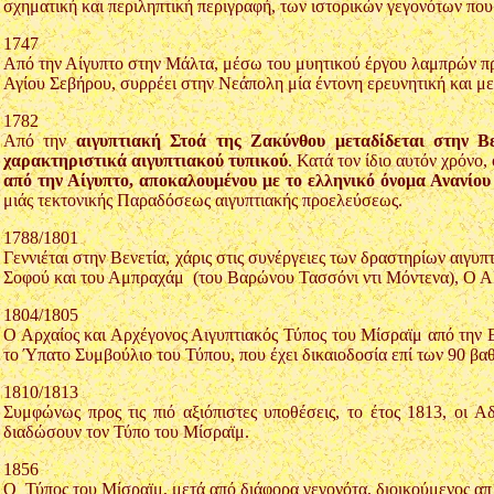
σχηματική και περιληπτική περιγραφή, των ιστορικών γεγονότων που
1747
Από την Αίγυπτο στην Μάλτα, μέσω του μυητικού έργου λαμπρών πρ
Αγίου Σεβήρου, συρρέει στην Νεάπολη μία έντονη ερευνητική και μ
1782
Από την
αιγυπτιακή Στοά της Ζακύνθου μεταδίδεται στην Βε
χαρακτηριστικά αιγυπτιακού τυπικού
. Κατά τον ίδιο αυτόν χρόνο
από την Αίγυπτο, αποκαλουμένου με το ελληνικό όνομα Ανανίου
μιάς τεκτονικής Παραδόσεως αιγυπτιακής προελεύσεως.
1788/1801
Γεννιέται στην Βενετία, χάρις στις συνέργειες των δραστηρίων αιγυ
Σοφού και του Αμπραχάμ (του Βαρώνου Τασσόνι ντι Μόντενα)
1804/1805
Ο Αρχαίος και Αρχέγονος Αιγυπτιακός Τύπος του Μίσραϊμ από την Β
το Ύπατο Συμβούλιο του Τύπου, που έχει δικαιοδοσία επί των 90 βα
1810/1813
Συμφώνως προς τις πιό αξιόπιστες υποθέσεις, το έτος 1813, οι 
διαδώσουν τον Τύπο του Μίσραϊμ.
1856
Ο Τύπος του Μίσραϊμ, μετά από διάφορα γεγονότα, διοικούμενος απ