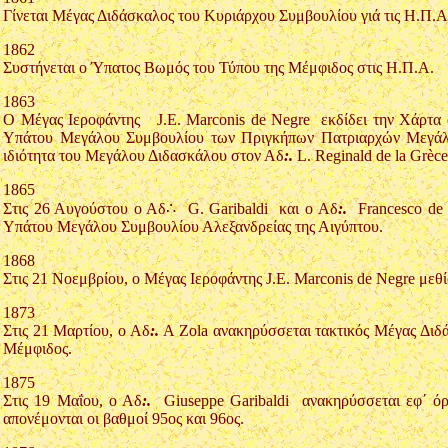
Γίνεται Μέγας Διδάσκαλος του Κυριάρχου Συμβουλίου γιά τις Η.Π.
1862
Συστήνεται ο Ύπατος Βωμός του Τύπου της Μέμφιδος στις Η.Π.Α.
1863
Ο Μέγας Ιεροφάντης J.E. Marconis de Negre εκδίδει την Χάρτα α
Υπάτου Μεγάλου Συμβουλίου των Πριγκήπων Πατριαρχών Μεγάλων
ιδιότητα του Μεγάλου Διδασκάλου στον Αδ
:.
L. Reginald de la Grè
1865
Στις 26 Αυγούστου ο Αδ∴ G. Garibaldi και ο Αδ
:.
Francesco de L
Υπάτου Μεγάλου Συμβουλίου Αλεξανδρείας της Αιγύπτου.
1868
Στις 21 Νοεμβρίου, ο Μέγας Ιεροφάντης J.E. Marconis de Negre μεθ
1873
Στις 21 Μαρτίου, ο Αδ
:.
A Zola ανακηρύσσεται τακτικός Μέγας Διδά
Μέμφιδος.
1875
Στις 19 Μαΐου, ο Αδ
:.
Giuseppe Garibaldi ανακηρύσσεται εφ΄ όρ
απονέμονται οι βαθμοί 95ος και 96ος.