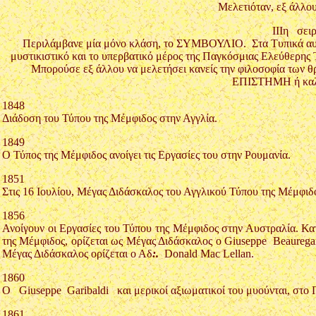
Μελετιόταν, εξ άλλου
ΙΙΙη σειρ
Περιλάμβανε μία μόνο κλάση, το ΣΥΜΒΟΥΛΙΟ. Στα Τυπικά αυτά
μυστικιστικό και το υπερβατικό μέρος της Παγκόσμιας Ελεύθερης
Μπορούσε εξ άλλου να μελετήσει κανείς την φιλοσοφία των
ΕΠΙΣΤΗΜΗ ή καλ
1848
Διάδοση του Τύπου της Μέμφιδος στην Αγγλία.
1849
Ο Τύπος της Μέμφιδος ανοίγει τις Εργασίες του στην Ρουμανία.
1851
Στις 16 Ιουλίου, Μέγας Διδάσκαλος του Αγγλικού Τύπου της Μέμφιδο
1856
Ανοίγουν οι Εργασίες του Τύπου της Μέμφιδος στην Αυστραλία. Κα
της Μέμφιδος, ορίζεται ως Μέγας Διδάσκαλος ο Giuseppe Beaureg
Μέγας Διδάσκαλος ορίζεται ο Αδ
:.
Donald Mac Lellan.
1860
Ο Giuseppe Garibaldi και μερικοί αξιωματικοί του μυούνται, στο 
1861