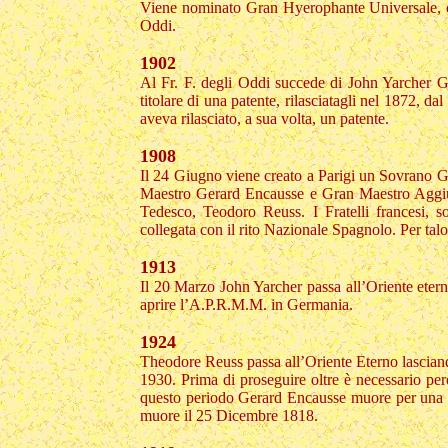
Viene nominato Gran Hyerophante Universale, qu
Oddi.
1902
Al Fr. F. degli Oddi succede di John Yarcher Gra
titolare di una patente, rilasciatagli nel 1872, 
aveva rilasciato, a sua volta, un patente.
1908
Il 24 Giugno viene creato a Parigi un Sovrano 
Maestro Gerard Encausse e Gran Maestro Aggiunt
Tedesco, Teodoro Reuss. I Fratelli francesi, 
collegata con il rito Nazionale Spagnolo. Per t
1913
Il 20 Marzo John Yarcher passa all’Oriente eterno
aprire l’A.P.R.M.M. in Germania.
1924
Theodore Reuss passa all’Oriente Eterno lascian
1930. Prima di proseguire oltre è necessario per
questo periodo Gerard Encausse muore per una mal
muore il 25 Dicembre 1818.