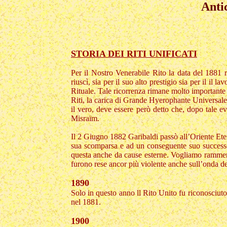
Anti
STORIA DEI RITI UNIFICATI
Per il Nostro Venerabile Rito la data del 1881 
riuscì, sia per il suo alto prestigio sia per il i
Rituale. Tale ricorrenza rimane molto importante a
Riti, la carica di Grande Hyerophante Universale. 
il vero, deve essere però detto che, dopo tale ev
Misraïm.
Il 2 Giugno 1882 Garibaldi passò all’Oriente Etern
sua scomparsa e ad un conseguente suo successore 
questa anche da cause esterne. Vogliamo ramment
furono rese ancor più violente anche sull’onda de
1890
Solo in questo anno ll Rito Unito fu riconosciut
nel 1881.
1900